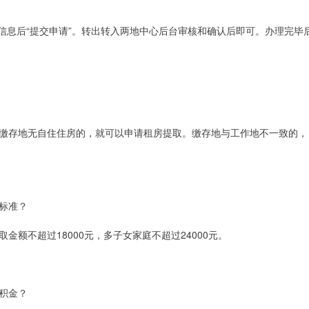
；
入信息后“提交申请”。转出转入两地中心后台审核和确认后即可。办理完毕
缴存地无自住住房的，就可以申请租房提取。缴存地与工作地不一致的，
标准？
额不超过18000元，多子女家庭不超过24000元。
积金？