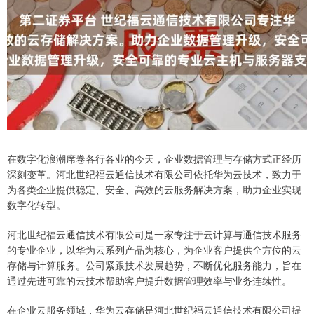
在数字化浪潮席卷各行各业的今天，企业数据管理与存储方式正经历
深刻变革。河北世纪福云通信技术有限公司依托华为云技术，致力于
为各类企业提供稳定、安全、高效的云服务解决方案，助力企业实现
数字化转型。
河北世纪福云通信技术有限公司是一家专注于云计算与通信技术服务
的专业企业，以华为云系列产品为核心，为企业客户提供全方位的云
存储与计算服务。公司紧跟技术发展趋势，不断优化服务能力，旨在
通过先进可靠的云技术帮助客户提升数据管理效率与业务连续性。
在企业云服务领域，华为云存储是河北世纪福云通信技术有限公司提