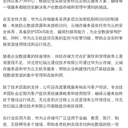
坚持以客户为中心，根据企业实际业务特点定制云服务方案，确保每
一项服务都能切实解决客户在数据存储和管理中遇到的挑战。
在安全性方面，华为云存储服务采用多层次加密机制和访问控制策
略，有效防止数据泄露和未授权访问。云储存服务器依托华为云的安
全体系，具备防护DDoS攻击、漏洞扫描等能力，为企业数据保驾护
航。同时，华为云主机提供完善的监控与告警功能，帮助企业实时掌
握资源使用情况和运行状态。
随着企业数据量的快速增长，传统存储方式在扩展性和管理效率上逐
渐显现不足。河北世纪福云通信技术有限公司通过华为云存储、云储
存服务器和华为云主机等服务，帮助企业构建现代化IT基础设施，实
现数据资源的集中管理和高效利用。
除了技术层面的支持，公司还高度重视服务响应与客户培训。专业技
术团队会定期为客户提供系统健康检查和使用指导，确保云服务始终
处于最佳运行状态。无论是初次迁移上云还是现有云环境优化，河北
世纪福云通信技术有限公司都能提供相应保障。
在行业应用方面，华为云存储可广泛适用于金融、教育、医疗、制
造、互联网等多个领域，帮助各类机构实现非结构化数据的统一管